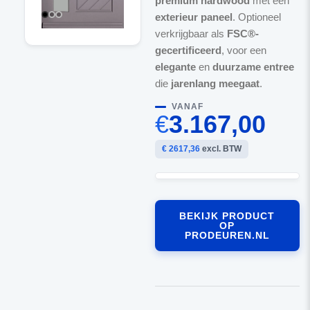
premium hardwood
met een
exterieur paneel
. Optioneel
verkrijgbaar als
FSC®-
gecertificeerd
, voor een
elegante
en
duurzame entree
die
jarenlang meegaat
.
VANAF
€
3.167,00
€ 2617,36
excl. BTW
BEKIJK PRODUCT
OP
PRODEUREN.NL