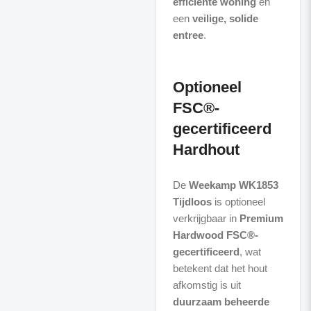
efficiënte woning
en
een
veilige, solide
entree
.
Optioneel
FSC®-
gecertificeerd
Hardhout
De
Weekamp WK1853
Tijdloos
is optioneel
verkrijgbaar in
Premium
Hardwood FSC®-
gecertificeerd
, wat
betekent dat het hout
afkomstig is uit
duurzaam beheerde