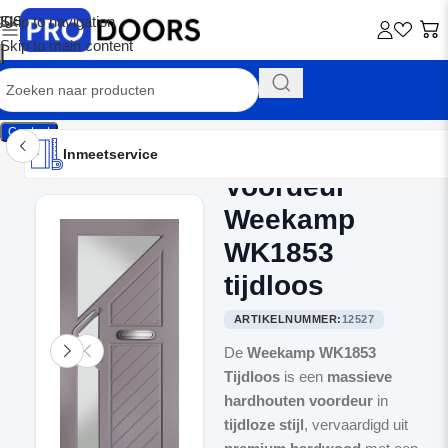
Skip to navigation
Skip to main content
Contact
Inmeetservice
Montageservice
Advies op maat
Showroom
Inmeetservice
Voordeur
Home
/
Voordeuren
Weekamp
WK1853
tijdloos
ARTIKELNUMMER:
12527
De
Weekamp WK1853
Tijdloos
is een
massieve
hardhouten voordeur
in
tijdloze stijl
, vervaardigd uit