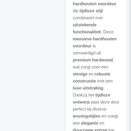
hardhouten voordeur
die
tijdloze stijl
combineert met
uitstekende
functionaliteit
. Deze
massieve hardhouten
voordeur
is
vervaardigd uit
premium hardwood
,
wat zorgt voor een
stevige
en
robuste
constructie
met een
luxe uitstraling
.
Dankzij het
tijdloze
ontwerp
past deze deur
perfect bij diverse
woningstijlen
en voegt
een
elegante
en
duurzame entree
toe