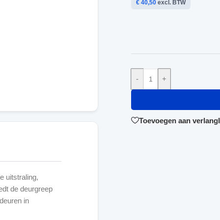
€ 40,50
excl. BTW
-
+
Toevoegen aan verlangli
uitstraling,
edt de deurgreep
deuren in