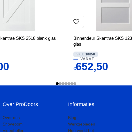
kantrae SKS 2518 blank glas
Binnendeur Skantrae SKS 1235
glas
SKU:
10850
VANAF
00
652,50
€
Over ProDoors
Informaties
Over ons
Blog
Showroom
Werkgebieden
Videobellen
Hoe werkt het