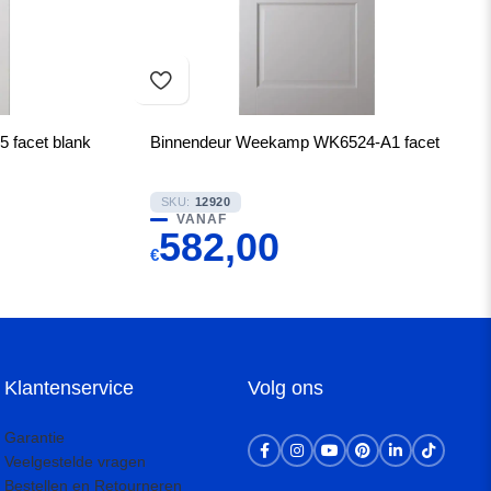
 facet blank
Binnendeur Weekamp WK6524-A1 facet
SKU:
12920
VANAF
582,00
€
Klantenservice
Volg ons
Garantie
Veelgestelde vragen
Bestellen en Retourneren