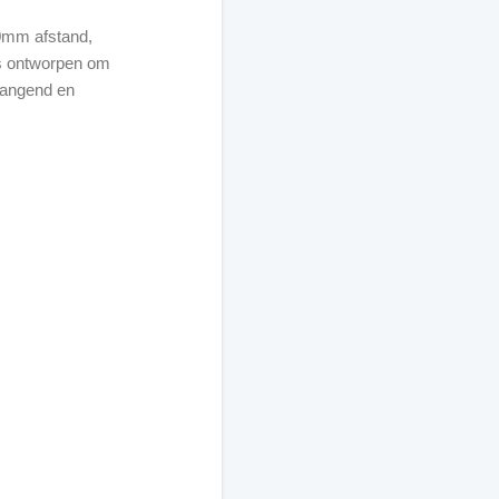
0mm afstand,
is ontworpen om
hangend en