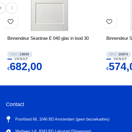
Binnendeur Skantrae E 040 glas in lood 30
Binnendeur S
SKU:
10890
SKU:
10874
VANAF
VANAF
682,00
574,
€
€
Contact
Poortland 66, 1046 BD Amsterdam (geen bezoekadres)
Werfweg 1-6, 8243 PG Lelystad (Showroom)