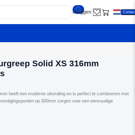
Contac
ekamp Deurgreep Solid XS 316mm Vierkant brons
rgreep Solid XS 316mm
ns
m heeft een moderne uitstraling en is perfect te combineren met
bevestigingspunten op 300mm zorgen voor een eenvoudige