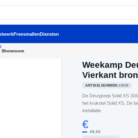
stwerk
Freesmallen
Diensten
Showroom
Home
/
Binnendeurbeslag
/
We
Weekamp Deu
Vierkant bro
ARTIKELNUMMER:
15838
De Deurgreep Solid XS 316m
het krukstel Solid XS. De 
installatie.
€
49,00