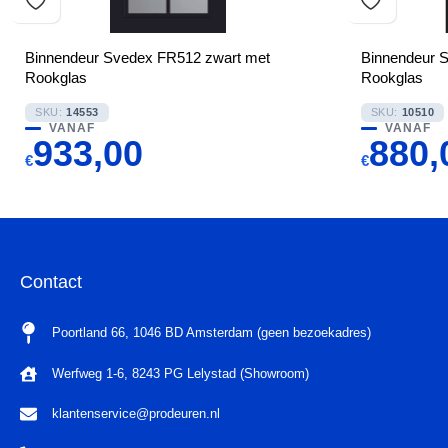
Binnendeur Svedex FR512 zwart met
Binnendeur 
Rookglas
Rookglas
SKU:
14553
SKU:
10510
VANAF
VANAF
933,00
880,
€
€
Contact
Poortland 66, 1046 BD Amsterdam (geen bezoekadres)
Werfweg 1-6, 8243 PG Lelystad (Showroom)
klantenservice@prodeuren.nl