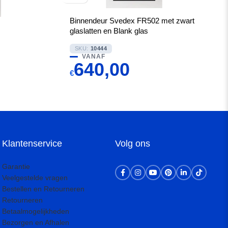
Binnendeur Svedex FR502 met zwart
glaslatten en Blank glas
SKU:
10444
VANAF
640,00
€
Klantenservice
Volg ons
Garantie
Veelgestelde vragen
Bestellen en Retourneren
Retourneren
Betaalmogelijkheden
Bezorgen en Afhalen