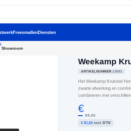
stwerk
Freesmallen
Diensten
Showroom
Home
/
Binnendeurbeslag
/
We
Weekamp Kruk
ARTIKELNUMMER:
15883
Het Weekamp Krukstel Horiz
zwarte afwerking en comforta
combineren met verschillen
€
99,00
€ 81,82
excl. BTW