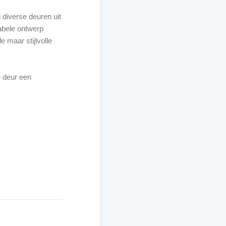
j diverse deuren uit
abele ontwerp
 maar stijlvolle
e deur een