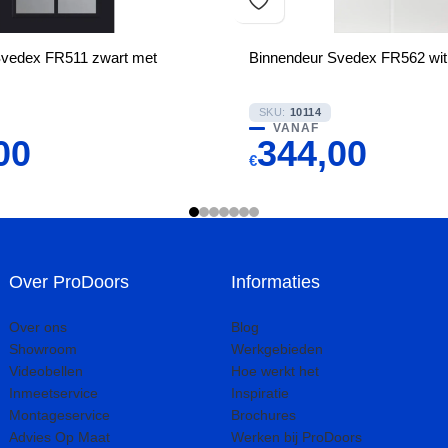
Svedex FR511 zwart met
Binnendeur Svedex FR562 wit
SKU:
10114
VANAF
00
344,00
€
Over ProDoors
Informaties
Over ons
Blog
Showroom
Werkgebieden
Videobellen
Hoe werkt het
Inmeetservice
Inspiratie
Montageservice
Brochures
Advies Op Maat
Werken bij ProDoors