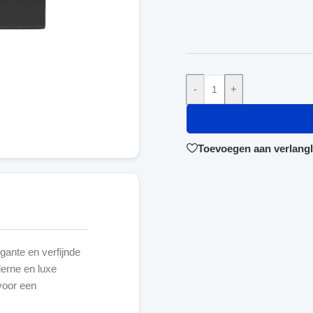
-
+
Toevoegen aan verlangli
ante en verfijnde
derne en luxe
 voor een