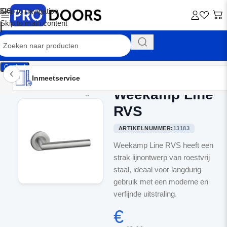
Skip to navigation
Skip to main content
Contact
Inmeetservice
Montageservice
Advies op maat
Showroom
Inmeetservice
Weekamp Line
Home
/
Binnendeurbeslag
RVS
ARTIKELNUMMER:
13183
Weekamp Line RVS heeft een
strak lijnontwerp van roestvrij
staal, ideaal voor langdurig
gebruik met een moderne en
verfijnde uitstraling.
€