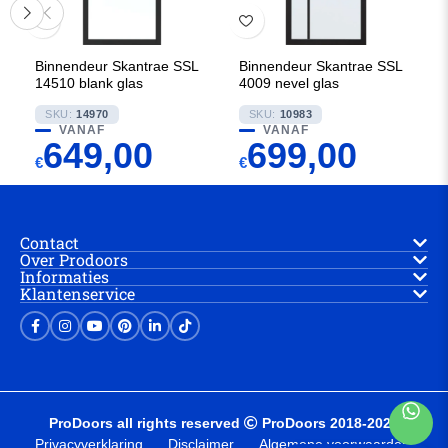
Binnendeur Skantrae SSL
Binnendeur Skantrae SSL
14510 blank glas
4009 nevel glas
SKU:
14970
SKU:
10983
VANAF
VANAF
649,00
699,00
€
€
Contact
Over Prodoors
Informaties
Klantenservice
ProDoors all rights reserved
ProDoors 2018-2025
Privacyverklaring
Disclaimer
Algemene voorwaarden