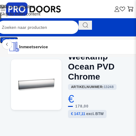
Skip to navigation
Skip to main content
Contact
Inmeetservice
Montageservice
Advies op maat
Showroom
Inmeetservice
Weekamp
Home
/
Brievenbussen
Ocean PVD
Chrome
ARTIKELNUMMER:
13248
€
178,00
€ 147,11
excl. BTW