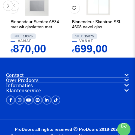
Binnendeur Svedex AE34
Binnendeur Skantrae SSL
met wit glaslatten met
4608 nevel glas
Gezandstraald glas met
SKU:
10375
SKU:
15075
blanke rand
VANAF
VANAF
870,00
699,00
€
€
Contact
Over Prodoors
Informaties
Klantenservice
ProDoors all rights reserved
ProDoors 2018-2025