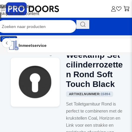
Skip to navigation
Skip to main content
Contact
Inmeetservice
Montageservice
Advies op maat
Showroom
Inmeetservice
Weekamp Set
Home
/
Binnendeurbeslag
cilinderrozette
n Rond Soft
Touch Black
ARTIKELNUMMER:
15894
Set Toiletgarnituur Rond is
perfect te combineren met de
krukstellen Coal, Horizon en
Link voor een strakke en