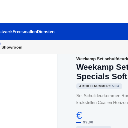
stwerk
Freesmallen
Diensten
Showroom
Home
/
Binnendeurbeslag
/
Weekamp Set schuifdeurk
Weekamp Set
Specials Sof
ARTIKELNUMMER:
15904
Set Schuifdeurkommen Rond 
krukstellen Coal en Horizon
€
99,00