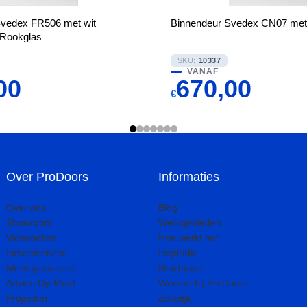
Svedex FR506 met wit
Binnendeur Svedex CN07 met S
n Rookglas
SKU:
10337
VANAF
00
670,00
€
Over ProDoors
Informaties
Over ons
Blog
Showroom
Werkgebieden
Videobellen
Hoe werkt het
Inmeetservice
Inspiratie
Montageservice
Brochures
Advies Op Maat
Werken bij ProDoors
Projecten
Zakelijk