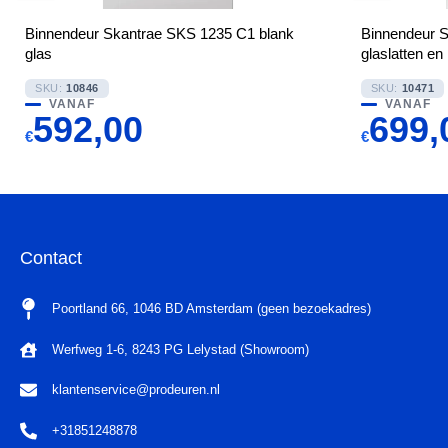
Binnendeur Skantrae SKS 1235 C1 blank
Binnendeur 
glas
glaslatten e
SKU:
10846
SKU:
10471
VANAF
VANAF
592,00
699,
€
€
Contact
Poortland 66, 1046 BD Amsterdam (geen bezoekadres)
Werfweg 1-6, 8243 PG Lelystad (Showroom)
klantenservice@prodeuren.nl
+31851248878