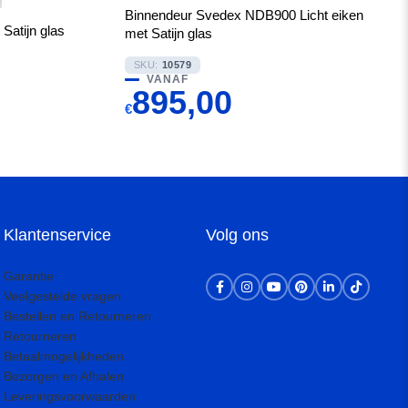
Binnendeur Svedex NDB900 Licht eiken
atijn glas
met Satijn glas
SKU:
10579
VANAF
895,00
€
Klantenservice
Volg ons
Garantie
Veelgestelde vragen
Bestellen en Retourneren
Retourneren
Betaalmogelijkheden
Bezorgen en Afhalen
Leveringsvoorwaarden