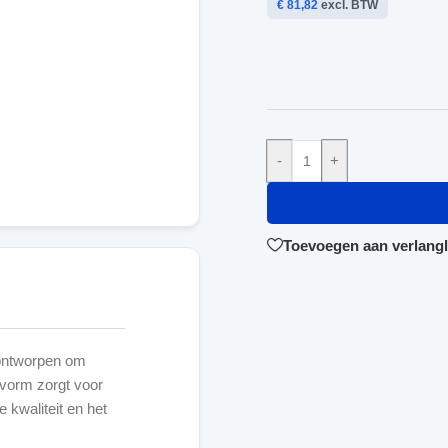
€ 81,82
excl. BTW
-
+
Toevoegen aan verlangli
 ontworpen om
 vorm zorgt voor
e kwaliteit en het