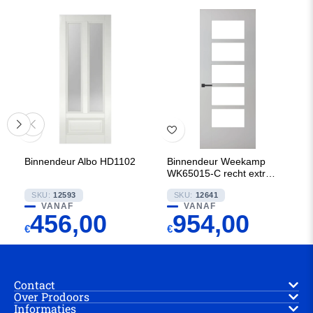
Binnendeur Albo HD1102
Binnendeur Weekamp
WK65015-C recht extra
breed
SKU:
12593
SKU:
12641
VANAF
VANAF
456,00
954,00
€
€
Contact
Over Prodoors
Informaties