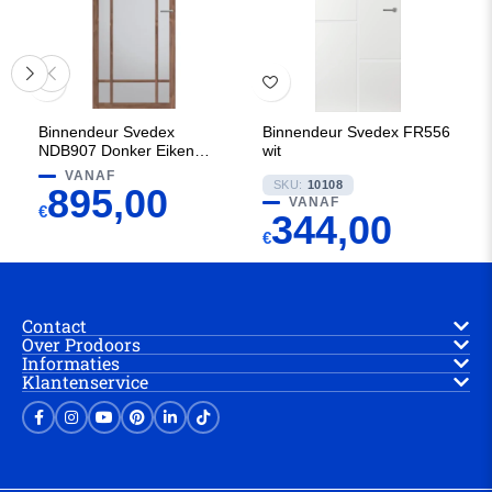
Binnendeur Svedex
Binnendeur Svedex FR556
NDB907 Donker Eiken met
wit
Brons glas
VANAF
SKU:
10108
895,00
VANAF
€
344,00
€
Contact
Over Prodoors
Informaties
Klantenservice