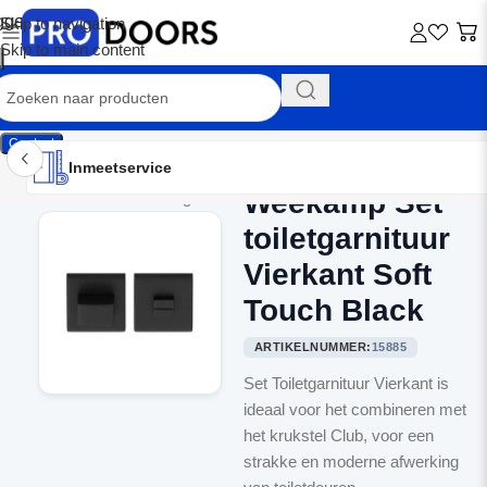
Skip to navigation
Skip to main content
Contact
Inmeetservice
Montageservice
Advies op maat
Showroom
Inmeetservice
Weekamp Set
Home
/
Binnendeurbeslag
toiletgarnituur
Vierkant Soft
Touch Black
ARTIKELNUMMER:
15885
Set Toiletgarnituur Vierkant is
ideaal voor het combineren met
het krukstel Club, voor een
strakke en moderne afwerking