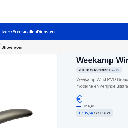
stwerk
Freesmallen
Diensten
Showroom
Home
/
Binnendeurbeslag
/
W
Weekamp Win
ARTIKELNUMMER:
13210
Weekamp Wind PVD Bronse vo
moderne en verfijnde uitstr
€
164,00
€ 135,54
excl. BTW