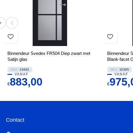
Binnendeur Svedex FR504 Diep zwart met
Binnendeur 
Satijn glas
Blank-facet 
SKU:
10461
SKU:
10305
VANAF
VANAF
883,00
975,
€
€
Contact