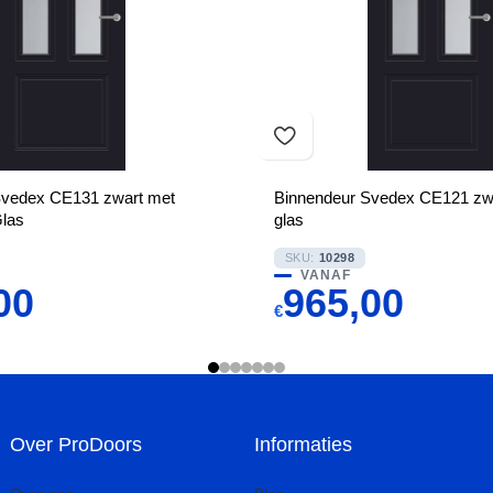
Svedex CE131 zwart met
Binnendeur Svedex CE121 zwa
Glas
glas
SKU:
10298
VANAF
00
965,00
€
Over ProDoors
Informaties