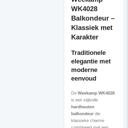
WK4028
Balkondeur –
Klassiek met
Karakter
Traditionele
elegantie met
moderne
eenvoud
De
Weekamp WK4028
is een stijlvolle
hardhouten
balkondeur
die
klassieke charme
combineert met een