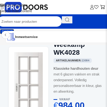
Skip to navigation
Skip to main content
Contact
Inmeetservice
Montageservice
Advies op maat
Showroom
Inmeetservice
Weekamp
Home
/
Balkondeuren
WK4028
ARTIKELNUMMER:
13084
Klassieke hardhouten deur
met 6 glazen vakken en strak
onderpaneel. Volledig
personaliseerbaar in kleur, glas
en afwerking.
VANAF
€
984,00