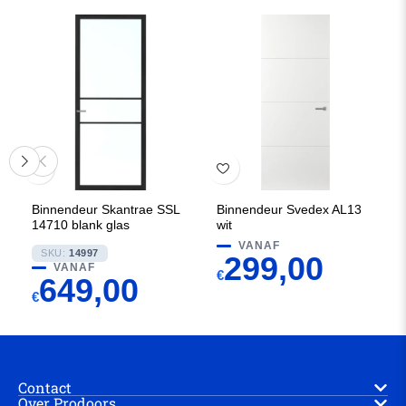
Binnendeur Skantrae SSL
Binnendeur Svedex AL13
14710 blank glas
wit
VANAF
SKU:
14997
299,00
VANAF
€
649,00
€
Contact
Over Prodoors