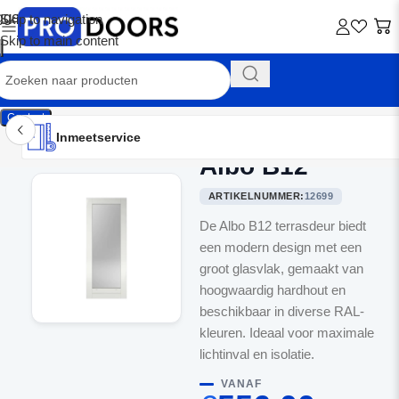
Skip to navigation
Skip to main content
Contact
Inmeetservice
Montageservice
Advies op maat
Showroom
Inmeetservice
Albo B12
Home
/
Terrasdeuren
ARTIKELNUMMER:
12699
De Albo B12 terrasdeur biedt
een modern design met een
groot glasvlak, gemaakt van
hoogwaardig hardhout en
beschikbaar in diverse RAL-
kleuren. Ideaal voor maximale
lichtinval en isolatie.
VANAF