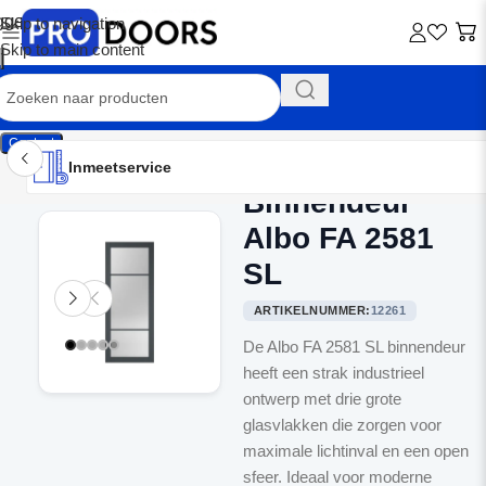
Skip to navigation
Skip to main content
Contact
Inmeetservice
Montageservice
Advies op maat
Showroom
Inmeetservice
Binnendeur
Home
/
Binnendeuren
Albo FA 2581
SL
ARTIKELNUMMER:
12261
De Albo FA 2581 SL binnendeur
heeft een strak industrieel
ontwerp met drie grote
glasvlakken die zorgen voor
maximale lichtinval en een open
sfeer. Ideaal voor moderne