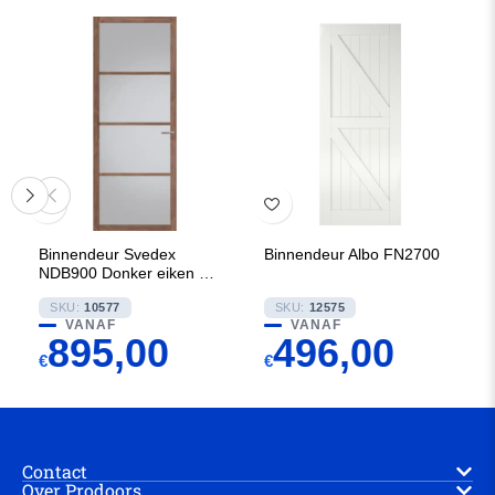
Binnendeur Svedex
Binnendeur Albo FN2700
NDB900 Donker eiken met
Rookglas
SKU:
10577
SKU:
12575
VANAF
VANAF
895,00
496,00
€
€
Contact
Over Prodoors