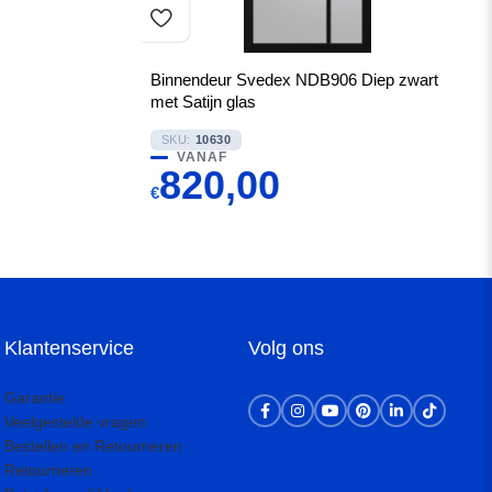
Binnendeur Svedex NDB906 Diep zwart
met Satijn glas
SKU:
10630
VANAF
820,00
€
Klantenservice
Volg ons
Garantie
Veelgestelde vragen
Bestellen en Retourneren
Retourneren