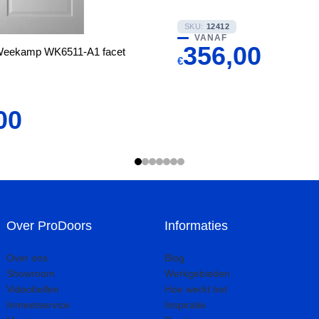
SKU:
12412
VANAF
356,00
Weekamp WK6511-A1 facet
€
00
Over ProDoors
Informaties
Over ons
Blog
Showroom
Werkgebieden
Videobellen
Hoe werkt het
Inmeetservice
Inspiratie