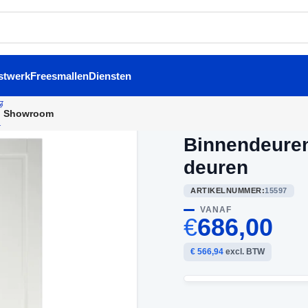
stwerk
Freesmallen
Diensten
Showroom
Home
/
Dubbele binnendeur
Binnendeure
deuren
ARTIKELNUMMER:
15597
VANAF
€
686,00
€ 566,94
excl. BTW