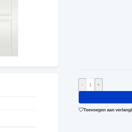
-
+
Toevoegen aan verlangli