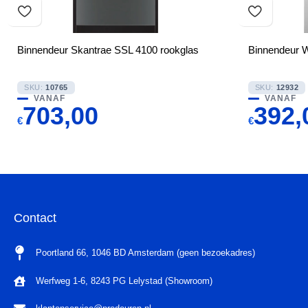
Binnendeur Skantrae SSL 4100 rookglas
Binnendeur 
SKU:
10765
SKU:
12932
VANAF
VANAF
703,00
392,
€
€
Contact
Poortland 66, 1046 BD Amsterdam (geen bezoekadres)
Werfweg 1-6, 8243 PG Lelystad (Showroom)