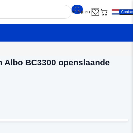
Contac
en
/
Binnendeuren Albo BC3300 openslaande deuren
n Albo BC3300 openslaande