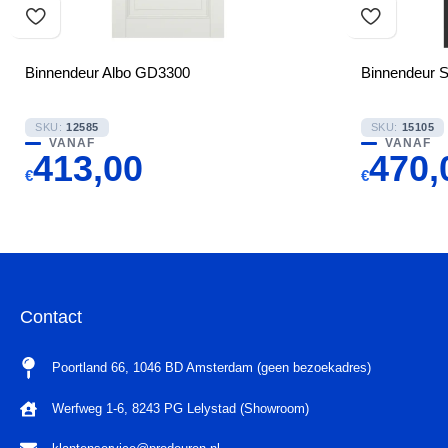
Binnendeur Albo GD3300
Binnendeur 
SKU:
12585
SKU:
15105
VANAF
VANAF
413,00
470,
€
€
Contact
Poortland 66, 1046 BD Amsterdam (geen bezoekadres)
Werfweg 1-6, 8243 PG Lelystad (Showroom)