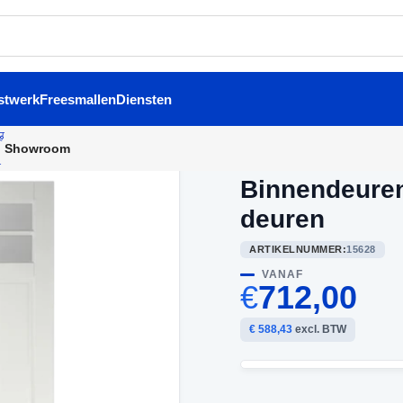
stwerk
Freesmallen
Diensten
Showroom
Home
/
Dubbele binnendeur
Binnendeure
deuren
ARTIKELNUMMER:
15628
VANAF
€
712,00
€ 588,43
excl. BTW