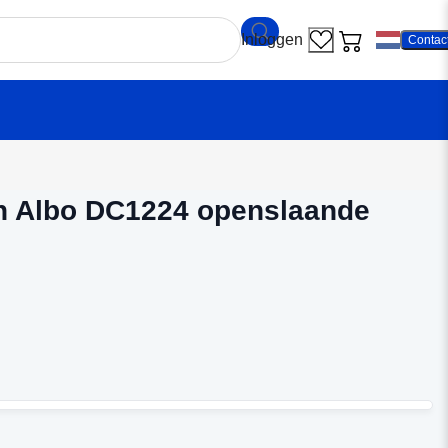
Contac
en
/
Binnendeuren Albo DC1224 openslaande deuren
n Albo DC1224 openslaande