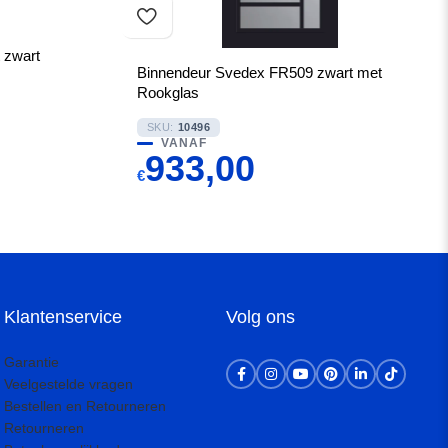
 zwart
Binnendeur Svedex FR509 zwart met
Rookglas
SKU:
10496
VANAF
933,00
€
Klantenservice
Volg ons
Garantie
Veelgestelde vragen
Bestellen en Retourneren
Retourneren