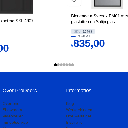
Binnendeur Svedex FM01 met
Skantrae SSL 4907
glaslatten en Satijn glas
SKU:
10403
VANAF
835,00
00
€
Over ProDoors
Informaties
Over ons
Blog
Showroom
Werkgebieden
Videobellen
Hoe werkt het
Inmeetservice
Inspiratie