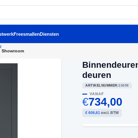
stwerk
Freesmallen
Diensten
Showroom
Home
/
Dubbele binnendeur
Binnendeuren
deuren
ARTIKELNUMMER:
15698
VANAF
€
734,00
€ 606,61
excl. BTW