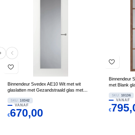
Binnendeur 
Binnendeur Svedex AE10 Wit met wit
met Blank gl
glaslatten met Gezandstraald glas met
blanke rand
SKU:
10136
VANAF
SKU:
10342
795,
VANAF
670,00
€
€