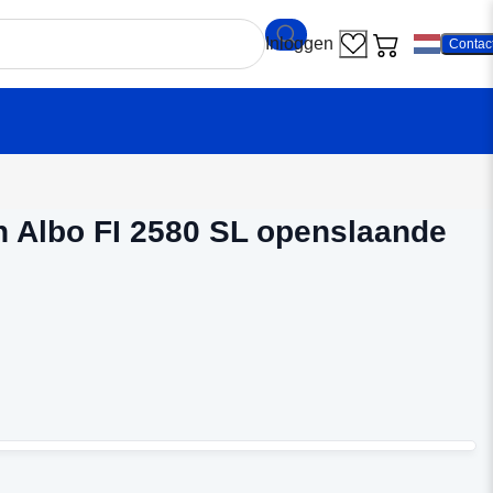
Contac
en
/
Binnendeuren Albo FI 2580 SL openslaande deuren
 Albo FI 2580 SL openslaande