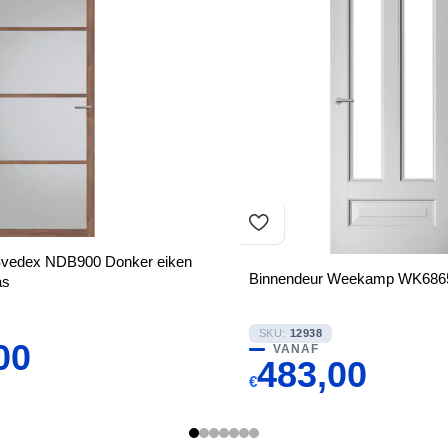
Svedex NDB900 Donker eiken
Binnendeur Weekamp WK6865-
as
SKU:
12938
00
VANAF
483,00
€