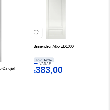
Binnendeur Albo ED1000
SKU:
12461
VANAF
383,00
D2 ojief
€