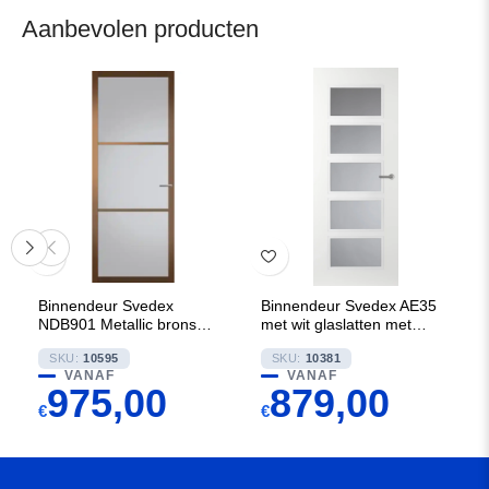
Aanbevolen producten
Binnendeur Svedex
Binnendeur Svedex AE35
NDB901 Metallic brons met
met wit glaslatten met
Rookglas
Satijn glas
SKU:
10595
SKU:
10381
VANAF
VANAF
975,00
879,00
€
€