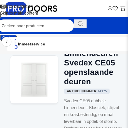
Skip to navigation
Skip to main content
Contact
Inmeetservice
Montageservice
Advies op maat
Showroom
Inmeetservice
Binnendeuren
Home
/
Dubbele binnendeuren
Svedex CE05
openslaande
deuren
ARTIKELNUMMER:
14175
Svedex CE05 dubbele
binnendeur – Klassiek, stijlvol
en krasbestendig, op maat
leverbaar in opdek of stomp.