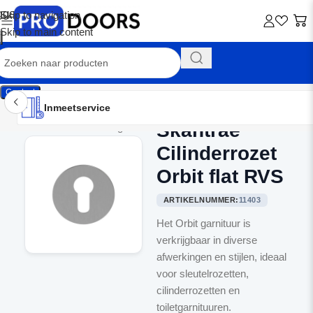
Skip to navigation
Skip to main content
Contact
Inmeetservice
Montageservice
Advies op maat
Showroom
Inmeetservice
Skantrae
Home
/
Binnendeurbeslag
Cilinderrozet
Orbit flat RVS
ARTIKELNUMMER:
11403
Het Orbit garnituur is
verkrijgbaar in diverse
afwerkingen en stijlen, ideaal
voor sleutelrozetten,
cilinderrozetten en
toiletgarnituuren.