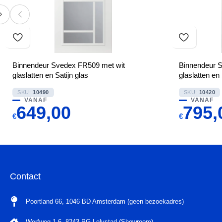
Binnendeur Svedex FR509 met wit
Binnendeur 
glaslatten en Satijn glas
glaslatten en 
SKU:
10490
SKU:
10420
VANAF
VANAF
649,00
795,
€
€
Contact
Poortland 66, 1046 BD Amsterdam (geen bezoekadres)
Werfweg 1-6, 8243 PG Lelystad (Showroom)