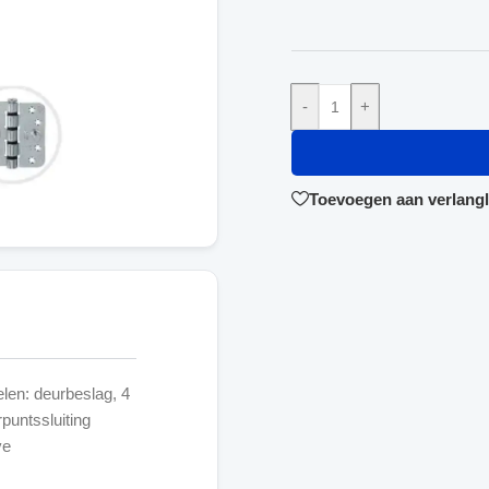
-
+
Toevoegen aan verlangli
len: deurbeslag, 4
puntssluiting
ve