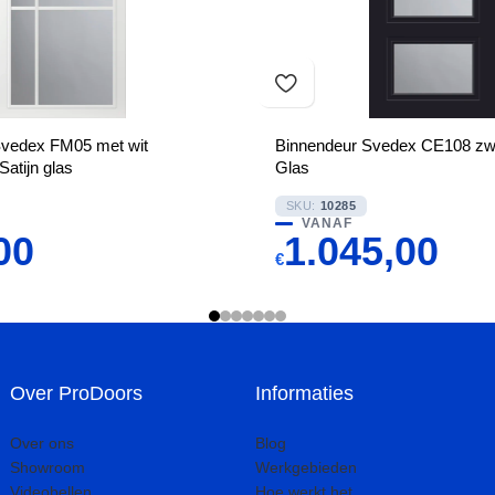
Svedex FM05 met wit
Binnendeur Svedex CE108 zwa
Satijn glas
Glas
SKU:
10285
VANAF
00
1.045,00
€
Over ProDoors
Informaties
Over ons
Blog
Showroom
Werkgebieden
Videobellen
Hoe werkt het