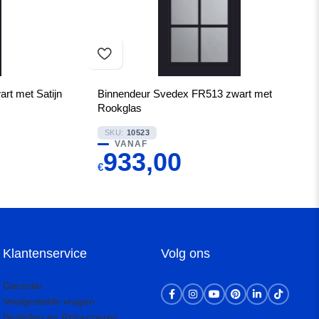
rt met Satijn
Binnendeur Svedex FR513 zwart met
Rookglas
SKU:
10523
VANAF
933,00
€
Klantenservice
Volg ons
Garantie
Veelgestelde vragen
Bestellen en Retourneren