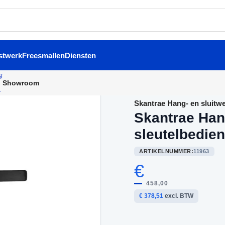
stwerk
Freesmallen
Diensten
Showroom
Home
/
Buitendeurbeslag
/
Skantrae Hang- en sluitwe
Skantrae Han
sleutelbedie
ARTIKELNUMMER:
11963
€
458,00
€ 378,51
excl. BTW