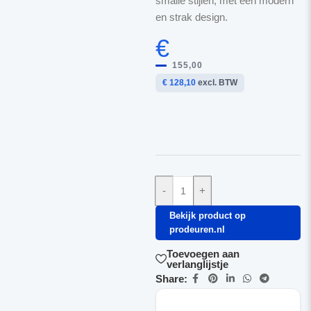
smalle stijlen, met een modern
en strak design.
€
155,00
€ 128,10
excl. BTW
-
+
Bekijk product op
prodeuren.nl
Toevoegen aan
verlanglijstje
Share: