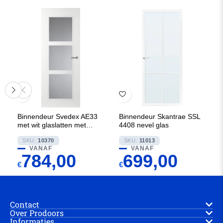
Binnendeur Svedex AE33
Binnendeur Skantrae SSL
met wit glaslatten met
4408 nevel glas
Gezandstraald glas met
SKU:
10370
SKU:
11013
blanke rand
VANAF
VANAF
784,00
699,00
€
€
Contact
Over Prodoors
Informaties