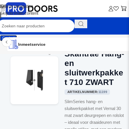
Skip to navigation
Skip to main content
Contact
Inmeetservice
Montageservice
Advies op maat
Showroom
Inmeetservice
Skantrae Hang-
Home
/
Binnendeurbeslag
en
sluitwerkpakke
t 710 ZWART
ARTIKELNUMMER:
11199
SlimSeries hang- en
sluitwerkpakket met Vernal 30
mat zwart deurgrepen en rolslot
– ideaal voor draaideuren met