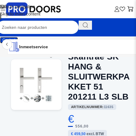
Skip to navigation
Skip to main content
Contact
Inmeetservice
Montageservice
Advies op maat
Showroom
Inmeetservice
Skantrae SK
Home
/
Buitendeurbeslag
HANG &
SLUITWERKPA
KKET 51
201211 L3 SLB
ARTIKELNUMMER:
11635
€
556,00
€ 459,50
excl. BTW