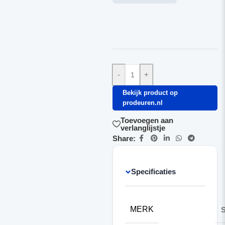
-
+
Bekijk product op
prodeuren.nl
Toevoegen aan
verlanglijstje
Share:
Specificaties
MERK
S