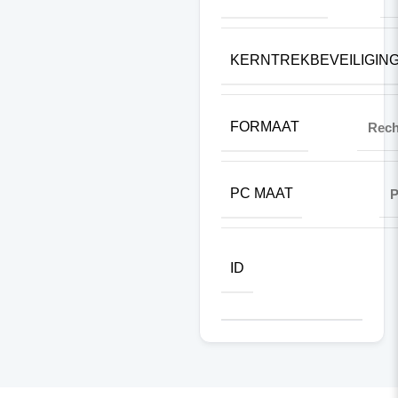
KERNTREKBEVEILIGIN
FORMAAT
Rech
PC MAAT
ID