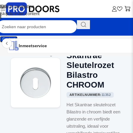
Skip to navigation
Skip to main content
Contact
Inmeetservice
Montageservice
Advies op maat
Showroom
Inmeetservice
Skantrae
Home
/
Binnendeurbeslag
Sleutelrozet
Bilastro
CHROOM
ARTIKELNUMMER:
11352
Het Skantrae sleutelrozet
Bilastro in chroom biedt een
glanzende en verfijnde
uitstraling, ideaal voor