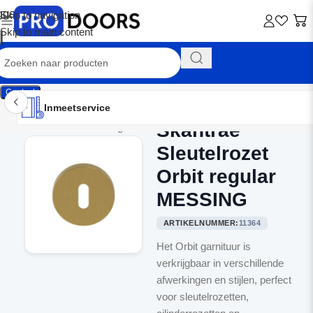
Skip to navigation
Skip to main content
Contact
Inmeetservice
Montageservice
Advies op maat
Showroom
Inmeetservice
Skantrae
Home
/
Binnendeurbeslag
Sleutelrozet
Orbit regular
MESSING
ARTIKELNUMMER:
11364
Het Orbit garnituur is
verkrijgbaar in verschillende
afwerkingen en stijlen, perfect
voor sleutelrozetten,