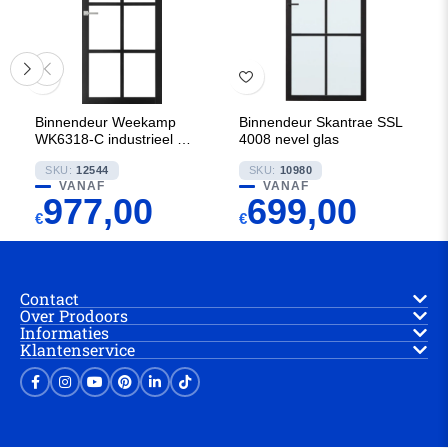
Binnendeur Weekamp
Binnendeur Skantrae SSL
WK6318-C industrieel 80
4008 nevel glas
mm
SKU:
12544
SKU:
10980
VANAF
VANAF
977,00
699,00
€
€
Contact
Over Prodoors
Informaties
Klantenservice