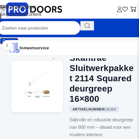
Skip to navigation
Skip to main content
Contact
Inmeetservice
Montageservice
Advies op maat
Showroom
Inmeetservice
Skantrae
Home
/
Binnendeurbeslag
Sluitwerkpakke
t 2114 Squared
deurgreep
16×800
ARTIKELNUMMER:
11310
Stijlvolle en robuuste deurgreep
van 800 mm – ideaal voor een
modern interieur.