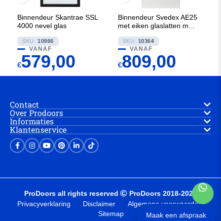
Binnendeur Skantrae SSL
Binnendeur Svedex AE25
4000 nevel glas
met eiken glaslatten met
Satijn glas
SKU:
10966
SKU:
10364
VANAF
VANAF
579,00
809,00
€
€
Contact
Over Prodoors
Informaties
Klantenservice
ProDoors all rights reserved
ProDoors 2018-2025
Privacyverklaring
Disclaimer
Algemene voorwaarden
Sitemap
Maak een afspraak