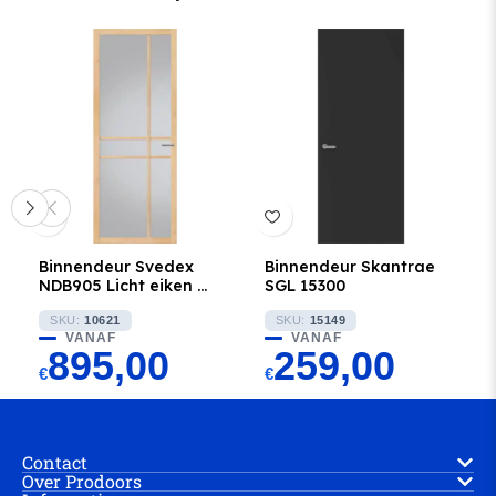
Binnendeur Svedex
Binnendeur Skantrae
NDB905 Licht eiken met
SGL 15300
Satijn glas
SKU:
10621
SKU:
15149
VANAF
VANAF
895,00
259,00
€
€
Contact
Over Prodoors