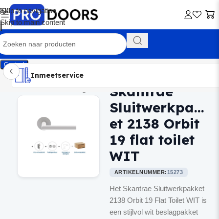
Skip to navigation
Skip to main content
Contact
Inmeetservice
Montageservice
Advies op maat
Showroom
Inmeetservice
Skantrae
Home
/
Binnendeurbeslag
Sluitwerkpakk
et 2138 Orbit
19 flat toilet
WIT
ARTIKELNUMMER:
15273
Het Skantrae Sluitwerkpakket
2138 Orbit 19 Flat Toilet WIT is
een stijlvol wit beslagpakket