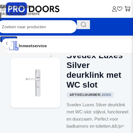
Skip to navigation
Skip to main content
Contact
Inmeetservice
Montageservice
Advies op maat
Showroom
Inmeetservice
Svedex Luxes
Home
/
Binnendeurbeslag
Silver
deurklink met
WC slot
ARTIKELNUMMER:
16056
Svedex Luxes Silver deurklink
met WC-slot: stijlvol, functioneel
en duurzaam. Perfect voor
badkamers en toiletten.&lt;/p>