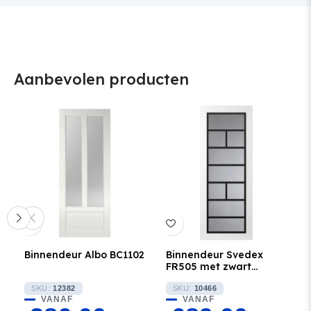
Aanbevolen producten
Binnendeur Albo BC1102
Binnendeur Svedex
FR505 met zwart
glaslatten en Satijn
SKU:
12382
glas
SKU:
10466
VANAF
VANAF