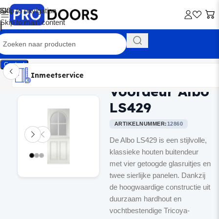
Skip to navigation
Skip to main content
Contact
Inmeetservice
Montageservice
Advies op maat
Showroom
Inmeetservice
Voordeur Albo
Home
/
Voordeuren
LS429
ARTIKELNUMMER:
12860
De Albo LS429 is een stijlvolle,
klassieke houten buitendeur
met vier getoogde glasruitjes en
twee sierlijke panelen. Dankzij
de hoogwaardige constructie uit
duurzaam hardhout en
vochtbestendige Tricoya-