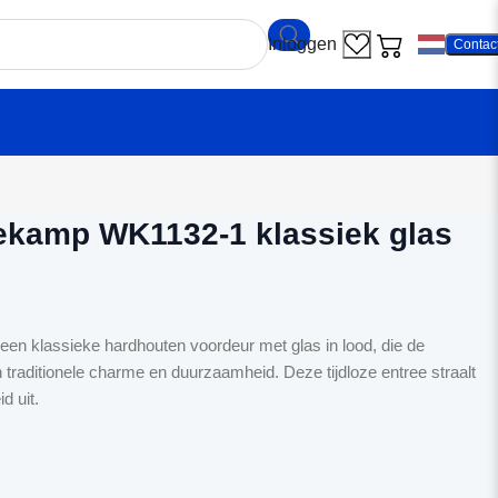
Contac
r Weekamp WK1132-1 klassiek glas in lood
ekamp WK1132-1 klassiek glas
 klassieke hardhouten voordeur met glas in lood, die de
n traditionele charme en duurzaamheid. Deze tijdloze entree straalt
d uit.