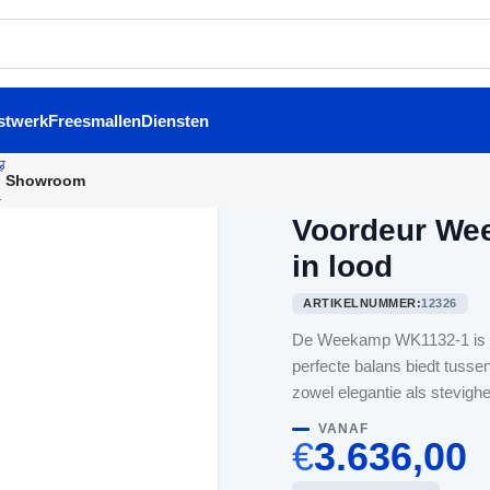
stwerk
Freesmallen
Diensten
Showroom
Home
/
Voordeuren
/
Voordeu
Voordeur We
in lood
ARTIKELNUMMER:
12326
De Weekamp WK1132-1 is een
perfecte balans biedt tusse
zowel elegantie als stevighei
VANAF
€
3.636,00