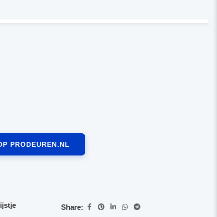
OP PRODEUREN.NL
jstje
Share: