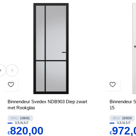
Binnendeur Svedex NDB903 Diep zwart
Binnendeur S
met Rookglas
15
SKU:
10601
SKU:
10930
VANAF
VANAF
820,00
972,
€
€