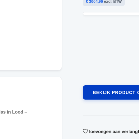
€ 3004,96
excl. BTW
BEKIJK PRODUCT 
as in Lood –
Toevoegen aan verlangli