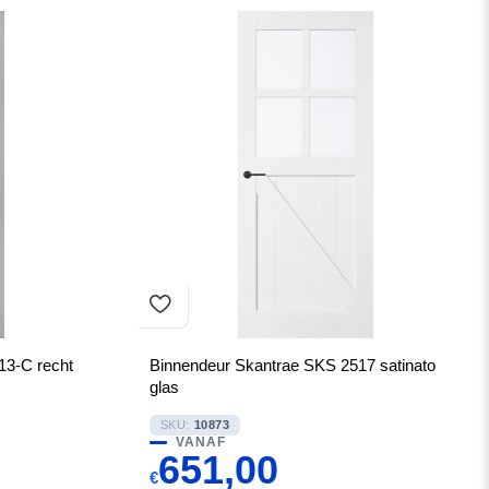
3-C recht
Binnendeur Skantrae SKS 2517 satinato
glas
SKU:
10873
VANAF
651,00
€