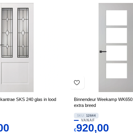
kantrae SKS 240 glas in lood
Binnendeur Weekamp WK6501
extra breed
SKU:
12644
VANAF
00
920,00
€