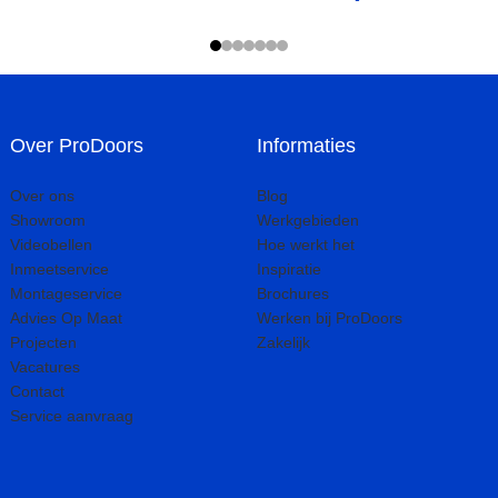
Over ProDoors
Informaties
Over ons
Blog
Showroom
Werkgebieden
Videobellen
Hoe werkt het
Inmeetservice
Inspiratie
Montageservice
Brochures
Advies Op Maat
Werken bij ProDoors
Projecten
Zakelijk
Vacatures
Contact
Service aanvraag