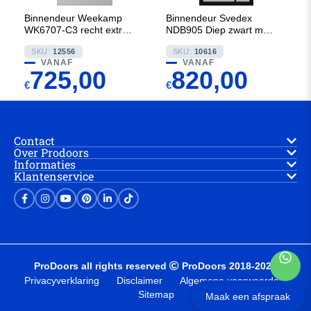
Binnendeur Weekamp
Binnendeur Svedex
WK6707-C3 recht extra
NDB905 Diep zwart met
breed
Rookglas
SKU:
12556
SKU:
10616
VANAF
VANAF
725,00
820,00
€
€
Contact
Over Prodoors
Informaties
Klantenservice
ProDoors all rights reserved
ProDoors 2018-2025
Privacyverklaring
Disclaimer
Algemene voorwaarden
Sitemap
Maak een afspraak