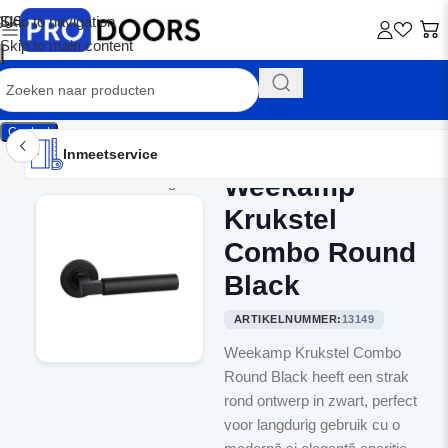
Skip to navigation
Skip to main content
Contact
Inmeetservice
Montageservice
Advies op maat
Showroom
Inmeetservice
Weekamp
Home
/
Binnendeurbeslag
Krukstel
Combo Round
Black
ARTIKELNUMMER:
13149
Weekamp Krukstel Combo
Round Black heeft een strak
rond ontwerp in zwart, perfect
voor langdurig gebruik cu o