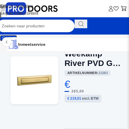
Skip to navigation
Skip to main content
Contact
Inmeetservice
Montageservice
Advies op maat
Showroom
Inmeetservice
Weekamp
Home
/
Brievenbussen
River PVD Gold
ARTIKELNUMMER:
13283
€
265,00
€ 219,01
excl. BTW