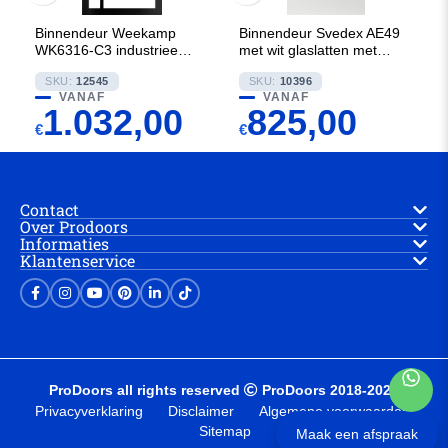
Binnendeur Weekamp
Binnendeur Svedex AE49
WK6316-C3 industrieel 80
met wit glaslatten met
mm
Satijn glas
SKU:
12545
SKU:
10396
VANAF
VANAF
1.032,00
825,00
€
€
Contact
Over Prodoors
Informaties
Klantenservice
ProDoors all rights reserved
ProDoors 2018-2025
Privacyverklaring
Disclaimer
Algemene voorwaarden
Sitemap
Maak een afspraak