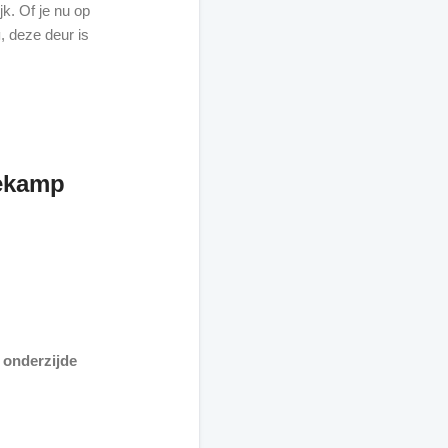
jk. Of je nu op
g
, deze deur is
eekamp
e onderzijde