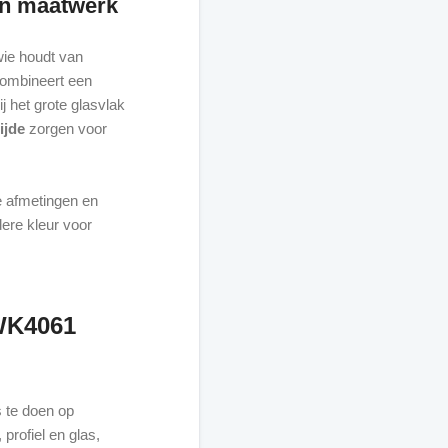
en maatwerk
wie houdt van
combineert een
j het grote glasvlak
ijde
zorgen voor
le afmetingen en
dere kleur voor
WK4061
s te doen op
 profiel en glas,