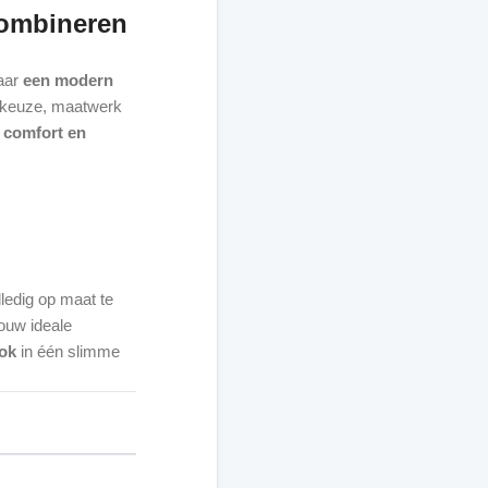
combineren
naar
een modern
alkeuze, maatwerk
, comfort en
lledig op maat te
ouw ideale
ook
in één slimme