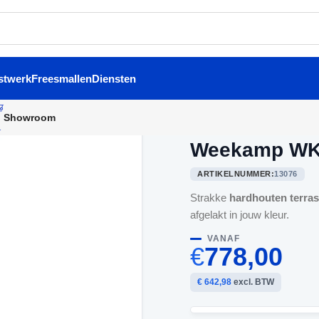
stwerk
Freesmallen
Diensten
Showroom
Home
/
Balkondeuren
/
Week
Weekamp WK
ARTIKELNUMMER:
13076
Strakke
hardhouten terra
afgelakt in jouw kleur.
VANAF
€
778,00
€ 642,98
excl. BTW