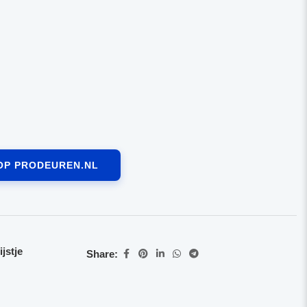
OP PRODEUREN.NL
jstje
Share: