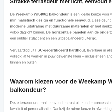
Strakke terrasdeur met licht, eenvoud 
De
Weekamp WK4061 balkondeur
is een ideale keuze voor 
minimalistisch design en functionele eenvoud
. Deze deur 
moderne uitstraling
met
duurzame materialen
en laat dankzi
volop daglicht binnen. De
horizontale panelen aan de onderz
een subtiel stijlaccent en een uitgebalanceerd uiterlijk.
Vervaardigd uit
FSC-gecertificeerd hardhout
, leverbaar in al
volledig af te werken in jouw gewenste kleur – inclusief een an
binnen en buiten.
Waarom kiezen voor de Weekamp 
balkondeur?
Deze terrasdeur straalt eenvoud en rust uit, zonder concessie
kwaliteit of personalisatie. Dankzij de ruime keuze in afwerking,