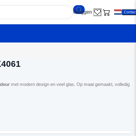
Contac
amp WK4061
4061
sdeur
met modern design en veel glas. Op maat gemaakt, volledig