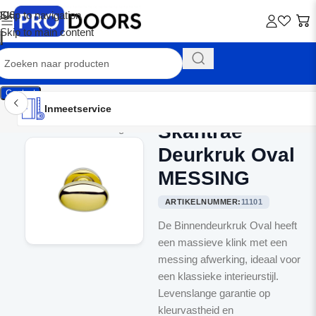
Skip to navigation
Skip to main content
Contact
Inmeetservice
Montageservice
Advies op maat
Showroom
Inmeetservice
Skantrae
Home
/
Binnendeurbeslag
Deurkruk Oval
MESSING
ARTIKELNUMMER:
11101
De Binnendeurkruk Oval heeft
een massieve klink met een
messing afwerking, ideaal voor
een klassieke interieurstijl.
Levenslange garantie op
kleurvastheid en