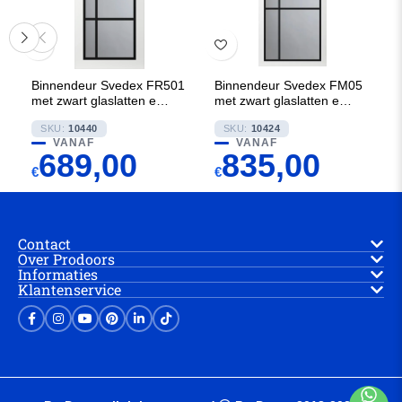
Binnendeur Svedex FR501
Binnendeur Svedex FM05
met zwart glaslatten en
met zwart glaslatten en
Satijn glas
Rookglas
SKU:
10440
SKU:
10424
VANAF
VANAF
689,00
835,00
€
€
Contact
Over Prodoors
Informaties
Klantenservice