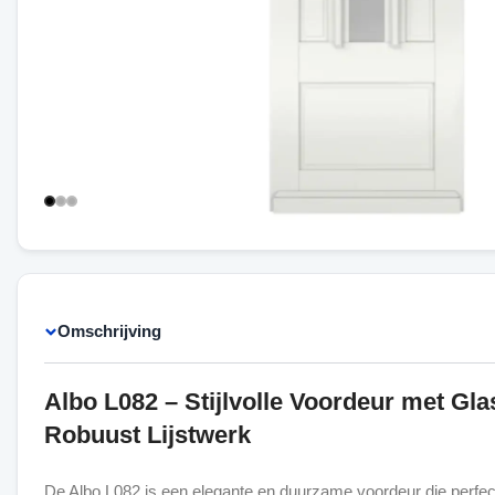
Omschrijving
Albo L082 – Stijlvolle Voordeur met Gla
Robuust Lijstwerk
De Albo L082 is een elegante en duurzame voordeur die perfect