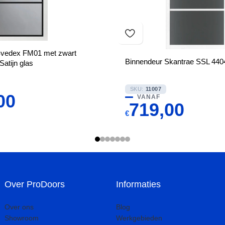
Svedex FM01 met zwart
Binnendeur Skantrae SSL 440
Satijn glas
SKU:
11007
00
VANAF
719,00
€
Over ProDoors
Informaties
Over ons
Blog
Showroom
Werkgebieden