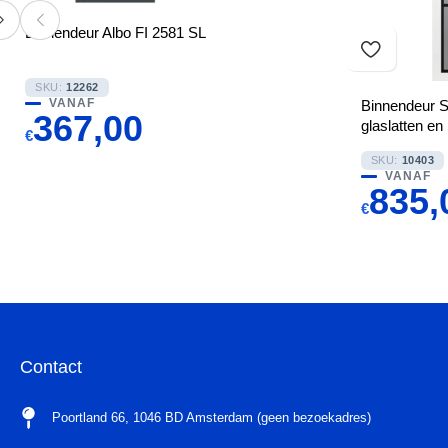
Binnendeur Albo FI 2581 SL
SKU:
12262
VANAF
Binnendeur 
367,00
glaslatten en 
€
SKU:
10403
VANAF
835,
€
Contact
Poortland 66, 1046 BD Amsterdam (geen bezoekadres)