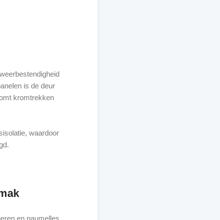
n weerbestendigheid
anelen is de deur
komt kromtrekken
isolatie, waardoor
gd.
emak
ieren en paumelles,