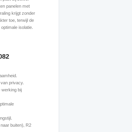
ten panelen met
raling krijgt zonder
ter toe, terwijl de
ptimale isolatie.
082
zaamheid.
 van privacy.
werking bij
ptimale
gstijl.
 naar buiten), R2