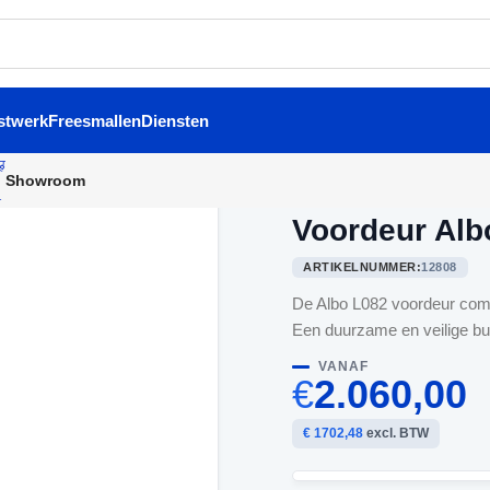
stwerk
Freesmallen
Diensten
Showroom
Home
/
Voordeuren
/
Voordeu
Voordeur Alb
ARTIKELNUMMER:
12808
De Albo L082 voordeur combin
Een duurzame en veilige buit
VANAF
€
2.060,00
€ 1702,48
excl. BTW