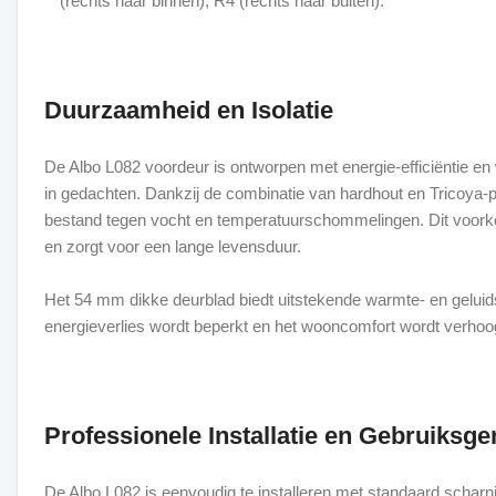
(rechts naar binnen), R4 (rechts naar buiten).
Duurzaamheid en Isolatie
De Albo L082 voordeur is ontworpen met energie-efficiëntie e
in gedachten. Dankzij de combinatie van hardhout en Tricoya-p
bestand tegen vocht en temperatuurschommelingen. Dit voor
en zorgt voor een lange levensduur.
Het 54 mm dikke deurblad biedt uitstekende warmte- en geluids
energieverlies wordt beperkt en het wooncomfort wordt verhoo
Professionele Installatie en Gebruiksg
De Albo L082 is eenvoudig te installeren met standaard scharn