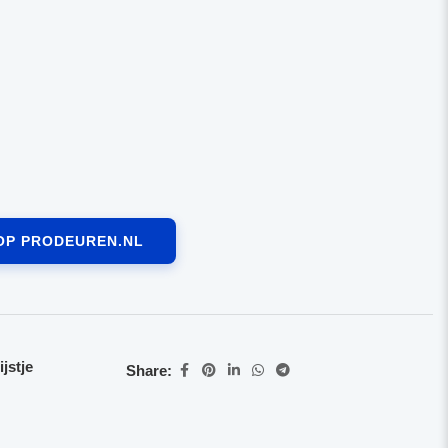
OP PRODEUREN.NL
jstje
Share: