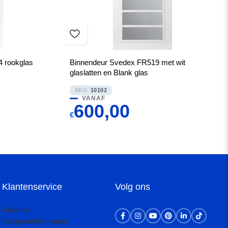
4 rookglas
Binnendeur Svedex FR519 met wit
glaslatten en Blank glas
SKU:
10102
VANAF
600,00
€
Klantenservice
Volg ons
Garantie
Veelgestelde vragen