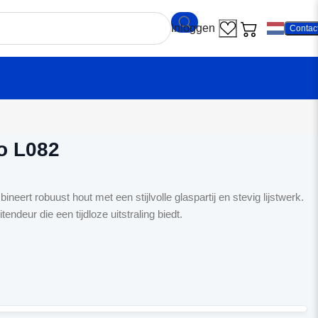
Contac
r Albo L082
o L082
eert robuust hout met een stijlvolle glaspartij en stevig lijstwerk.
endeur die een tijdloze uitstraling biedt.