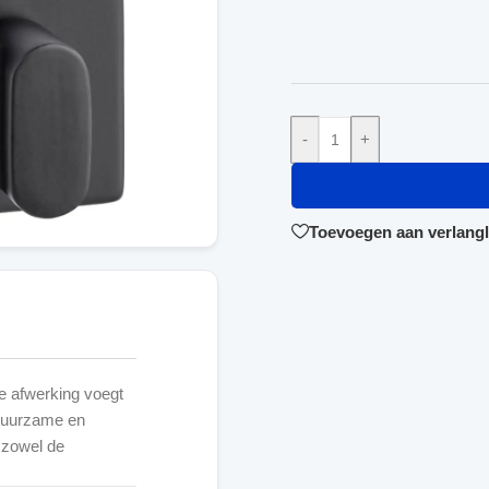
-
+
Toevoegen aan verlangli
e afwerking voegt
 duurzame en
 zowel de