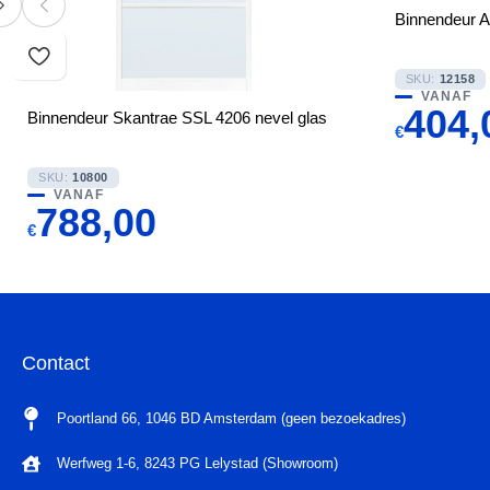
Binnendeur 
SKU:
12158
VANAF
404,
Binnendeur Skantrae SSL 4206 nevel glas
€
SKU:
10800
VANAF
788,00
€
Contact
Poortland 66, 1046 BD Amsterdam (geen bezoekadres)
Werfweg 1-6, 8243 PG Lelystad (Showroom)