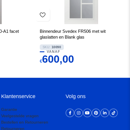
-A1 facet
Binnendeur Svedex FR506 met wit
glaslatten en Blank glas
SKU:
10090
VANAF
600,00
€
Klantenservice
Volg ons
Garantie
Veelgestelde vragen
Bestellen en Retourneren
Retourneren