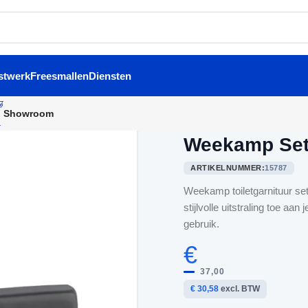
stwerk
Freesmallen
Diensten
Showroom
Home
/
Binnendeurbeslag
/
We
Weekamp Set t
ARTIKELNUMMER:
15787
Weekamp toiletgarnituur se
stijlvolle uitstraling toe 
gebruik.
€
37,00
€ 30,58
excl. BTW