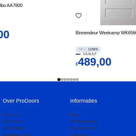
Albo AA7800
00
Binnendeur Weekamp WK6560
SKU:
12909
VANAF
489,00
€
Over ProDoors
Informaties
Over ons
Blog
Showroom
Werkgebieden
Videobellen
Hoe werkt het
Inmeetservice
Inspiratie