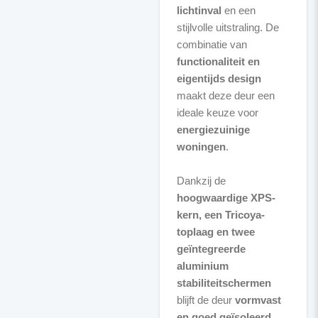
lichtinval
en een
stijlvolle uitstraling. De
combinatie van
functionaliteit en
eigentijds design
maakt deze deur een
ideale keuze voor
energiezuinige
woningen
.
Dankzij de
hoogwaardige XPS-
kern, een Tricoya-
toplaag en twee
geïntegreerde
aluminium
stabiliteitschermen
blijft de deur
vormvast
en goed geïsoleerd
,