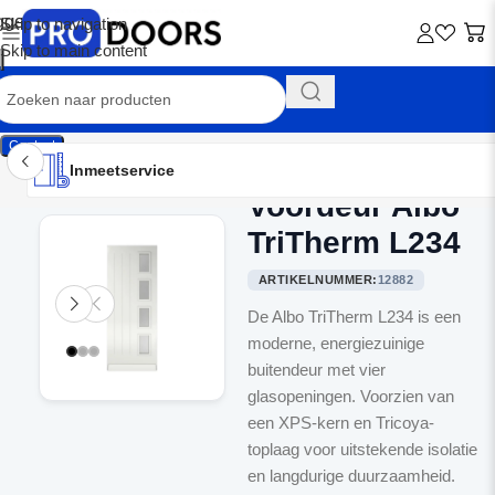
Skip to navigation
Skip to main content
Contact
Inmeetservice
Montageservice
Advies op maat
Showroom
Inmeetservice
Voordeur Albo
Home
/
Voordeuren
TriTherm L234
ARTIKELNUMMER:
12882
De Albo TriTherm L234 is een
moderne, energiezuinige
buitendeur met vier
glasopeningen. Voorzien van
een XPS-kern en Tricoya-
toplaag voor uitstekende isolatie
en langdurige duurzaamheid.